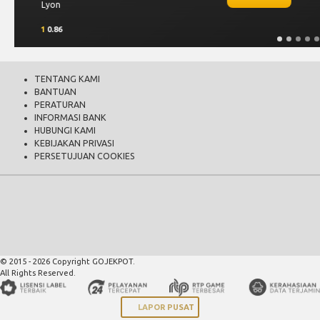
SK Sturm Graz
-0.5
0.95
TENTANG KAMI
BANTUAN
PERATURAN
INFORMASI BANK
HUBUNGI KAMI
KEBIJAKAN PRIVASI
PERSETUJUAN COOKIES
© 2015 - 2026 Copyright GOJEKPOT.
All Rights Reserved.
LAPOR PUSAT