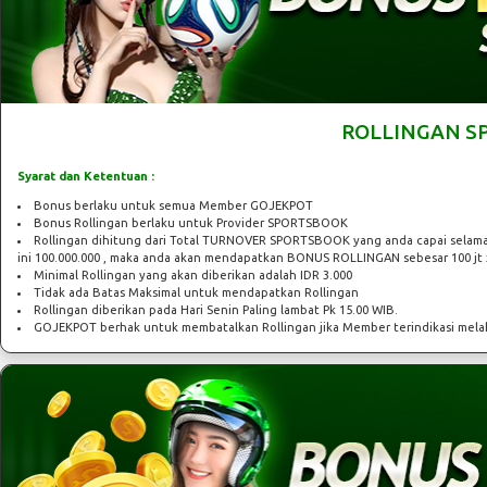
ROLLINGAN S
Syarat dan Ketentuan :
Bonus berlaku untuk semua Member GOJEKPOT
Bonus Rollingan berlaku untuk Provider SPORTSBOOK
Rollingan dihitung dari Total TURNOVER SPORTSBOOK yang anda capai sela
ini 100.000.000 , maka anda akan mendapatkan BONUS ROLLINGAN sebesar 100 jt x
Minimal Rollingan yang akan diberikan adalah IDR 3.000
Tidak ada Batas Maksimal untuk mendapatkan Rollingan
Rollingan diberikan pada Hari Senin Paling lambat Pk 15.00 WIB.
GOJEKPOT berhak untuk membatalkan Rollingan jika Member terindikasi mel