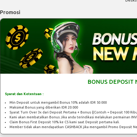
Promosi
BONUS DEPOSIT
Syarat dan Ketentuan :
Min Deposit untuk mengambil Bonus 10% adalah IDR 50.000
Maksimal Bonus yang diberikan IDR 20.000
Syarat Turn Over 3x dari Deposit Pertama + Bonus {(Contoh = Deposit 100 Ribu
Kami akan membatalkan Bonus Jika anda terindikasi melakukan permainan INV
Claim Bonus First Deposit 10% ke CS kami saat Deposit pertama kali.
Member tidak akan mendapatkan CASHBACK jika mengambil Promo Deposit N