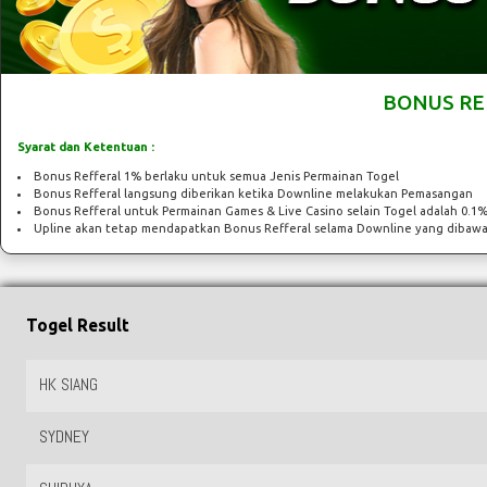
BONUS RE
Syarat dan Ketentuan :
Bonus Refferal 1% berlaku untuk semua Jenis Permainan Togel
Bonus Refferal langsung diberikan ketika Downline melakukan Pemasangan
Bonus Refferal untuk Permainan Games & Live Casino selain Togel adalah 0.1
Upline akan tetap mendapatkan Bonus Refferal selama Downline yang dibawa
Togel Result
HK SIANG
SYDNEY