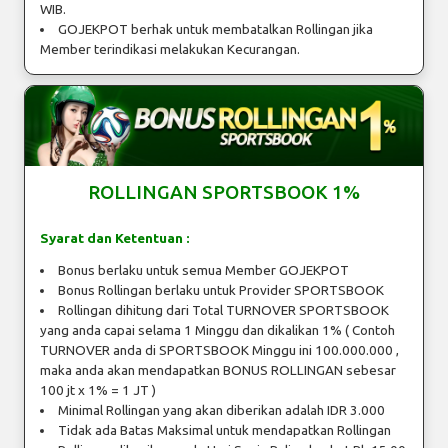
WIB.
GOJEKPOT berhak untuk membatalkan Rollingan jika
Member terindikasi melakukan Kecurangan.
ROLLINGAN SPORTSBOOK 1%
Syarat dan Ketentuan :
Bonus berlaku untuk semua Member GOJEKPOT
Bonus Rollingan berlaku untuk Provider SPORTSBOOK
Rollingan dihitung dari Total TURNOVER SPORTSBOOK
yang anda capai selama 1 Minggu dan dikalikan 1% ( Contoh
TURNOVER anda di SPORTSBOOK Minggu ini 100.000.000 ,
maka anda akan mendapatkan BONUS ROLLINGAN sebesar
100 jt x 1% = 1 JT )
Minimal Rollingan yang akan diberikan adalah IDR 3.000
Tidak ada Batas Maksimal untuk mendapatkan Rollingan