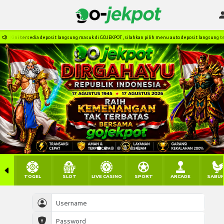
Kini tersedia deposit langsung masuk di GOJEKPOT ,silahkan pilih menu auto deposit langsung t
TOGEL
SLOT
LIVE CASINO
SPORT
ARCADE
SABU