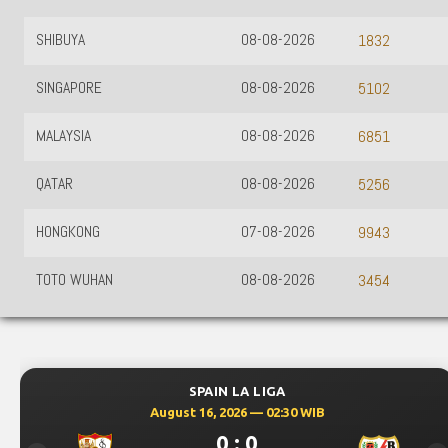
SHIBUYA
08-08-2026
1832
SINGAPORE
08-08-2026
5102
MALAYSIA
08-08-2026
6851
QATAR
08-08-2026
5256
HONGKONG
07-08-2026
9943
TOTO WUHAN
08-08-2026
3454
SPAIN LA LIGA
August 16, 2026 — 02:30 WIB
0 : 0