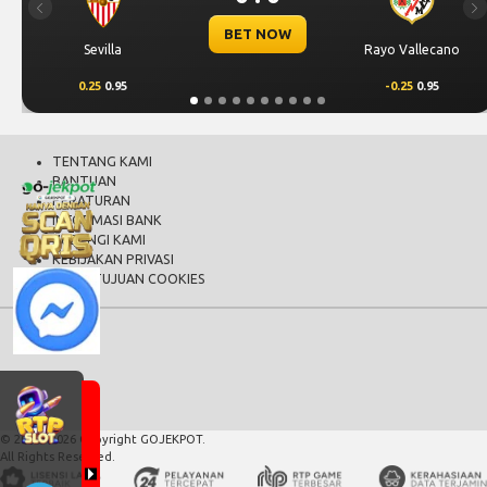
Previous
Ne
BET NOW
Sevilla
Rayo Vallecano
0.25
0.95
-0.25
0.95
TENTANG KAMI
BANTUAN
PERATURAN
INFORMASI BANK
HUBUNGI KAMI
KEBIJAKAN PRIVASI
PERSETUJUAN COOKIES
© 2015 - 2026 Copyright GOJEKPOT.
All Rights Reserved.