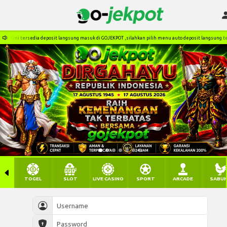
Kini tersedia deposit langsung masuk di GOJEKPOT ,silahkan pilih menu auto deposit langsung t
TOGEL
SLOT
LIVE CASINO
SPORT
ARCADE
SABU